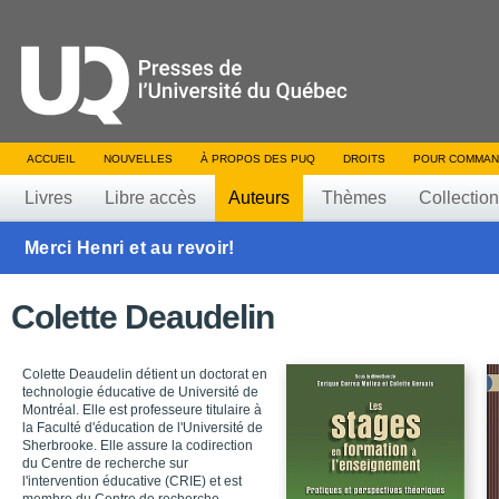
ACCUEIL
NOUVELLES
À PROPOS DES PUQ
DROITS
POUR COMMAN
Livres
Libre accès
Auteurs
Thèmes
Collectio
Merci Henri et au revoir!
Colette Deaudelin
Colette Deaudelin détient un doctorat en
technologie éducative de Université de
Montréal. Elle est professeure titulaire à
la Faculté d'éducation de l'Université de
Sherbrooke. Elle assure la codirection
du Centre de recherche sur
l'intervention éducative (CRIE) et est