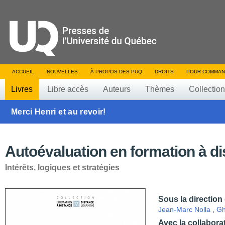
ACCUEIL
NOUVELLES
À PROPOS DES PUQ
DROITS
POUR COMMAN
Livres
Libre accès
Auteurs
Thèmes
Collectio
Merci Henri et au revoir!
Autoévaluation en formation à d
Intérêts, logiques et stratégies
Sous la direction
Jean-Marc Nolla
,
Gh
Avec la collabora