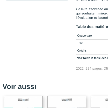
Ce livre s’adresse a
qui souhaitent mieux 
l’évaluation et l’aut
Table des matièr
Couverture
Titre
Crédits
Remerciements
Voir toute la table des
Table des matières
2022, 234 pages, D
Liste des figures
Liste des tableaux
Voir aussi
Liste des sigles
Introduction
PARTIE 1 / L’autoévalua
quels défis et modalités