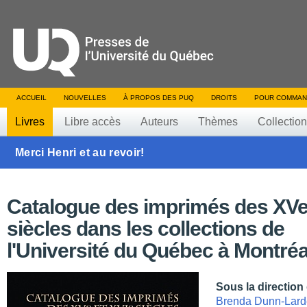
ACCUEIL
NOUVELLES
À PROPOS DES PUQ
DROITS
POUR COMMAN
Livres
Libre accès
Auteurs
Thèmes
Collectio
Merci Henri et au revoir!
Catalogue des imprimés des XVe
siècles dans les collections de
l'Université du Québec à Montréa
Sous la direction
Brenda Dunn-Lar