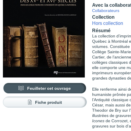
Avec la collabora
Collaborateurs
Collection
Hors collection
Résumé
La collection d’impr
Québec à Montréal est
volumes. Constituée 
Collège Sainte-Marie
Cartier, de l’ancien
collèges classiques d
elle comporte une majo
imprimeurs européens
grandes dynasties de
Feuilleter cet ouvrage
Elle renferme ainsi de
humaniste prônée pa
l’Antiquité classiqu
Fiche produit
César, mais aussi de
Theodor de Bry sur l
illustrées de gravure
Icones
de Corrozet, 
gravures sur bois d'