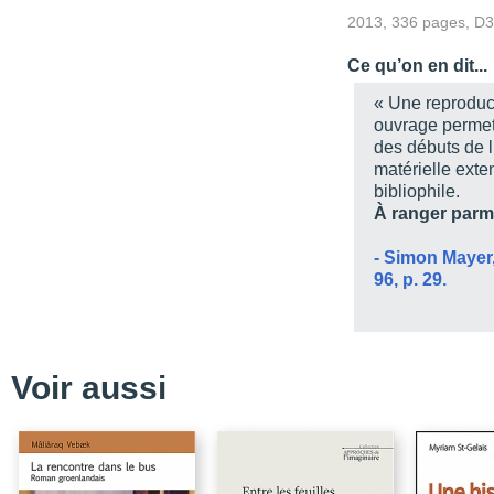
Notices
2013, 336 pages, D
Notices écartées du ca
Ce qu’on en dit...
Table des illustrations
« Une reproduct
Bibliographie / Catalog
ouvrage permet 
des débuts de l
Usuels et catalogues in
matérielle exte
Monographies et étude
bibliophile.
À ranger parm
Articles et revues
Index - Des auteurs, édit
- Simon Mayer
96, p. 29.
Index - Des imprimeurs e
Index - Des lieux d'édit
Table des matières
Voir aussi
Quatrième de couvertu