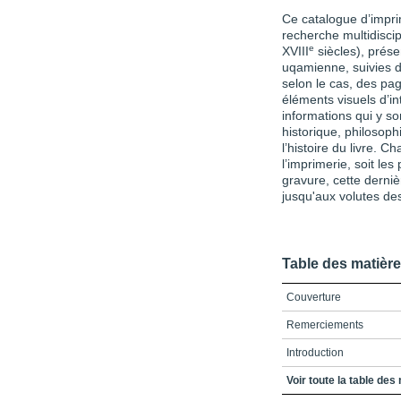
Ce catalogue d’impr
recherche multidiscip
e
XVIII
siècles), présen
uqamienne, suivies 
selon le cas, des pa
éléments visuels d’in
informations qui y son
historique, philosoph
l’histoire du livre. C
l’imprimerie, soit le
gravure, cette derni
jusqu'aux volutes des
Table des matièr
Couverture
Remerciements
Introduction
Protocole de présentat
Voir toute la table des