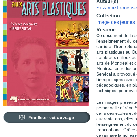
Auteur(s)
Suzanne Lemeris
Collection
Image des jeunes
Résumé
Ce document de la s
l’enseignement du des
carrière d’Irène Sen
arts plastiques au 
nombreux milieux édu
arts de Montréal et 
Montréal entre les a
Senécal a provoqué 
l’image expressive d
pédagogiques, en plu
techniques pour éveil
Les images présentée
personnelle d’Irène S
dans des écoles et d
Feuilleter cet ouvrage
quarante ans, elles p
l’enseignement du de
francophone. Grâce 
davantage la riches