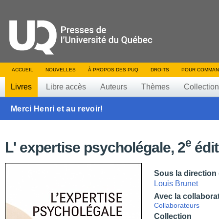
ACCUEIL
NOUVELLES
À PROPOS DES PUQ
DROITS
POUR COMMAN
Livres
Libre accès
Auteurs
Thèmes
Collectio
Merci Henri et au revoir!
e
L' expertise psycholégale, 2
édit
Sous la direction
Louis Brunet
Avec la collabora
Collaborateurs
Collection