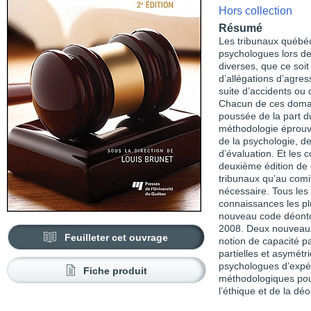
Hors collection
Résumé
Les tribunaux québéc
psychologues lors de 
diverses, que ce soit
d’allégations d’agres
suite d’accidents ou 
Chacun de ces domai
poussée de la part d
méthodologie éprouv
de la psychologie, d
d’évaluation. Et les 
deuxième édition de
tribunaux qu’au comit
nécessaire. Tous les 
connaissances les pl
nouveau code déonto
2008. Deux nouveaux 
Feuilleter cet ouvrage
notion de capacité pa
partielles et asymét
psychologues d’expér
Fiche produit
méthodologiques pour 
l’éthique et de la déo