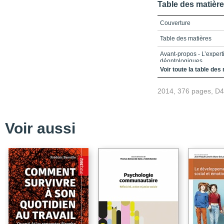
Table des matièr
Couverture
Table des matières
Avant-propos - L’expert
déontologiques
Voir toute la table des
Partie 1 - Le psycholog
2014, 376 pages, D
Chapitre 1 - Le psychol
Chapitre 2 - Recherche
Chapitre 3 - L’utilisati
Voir aussi
Québec
Partie 2 - Éthique et dé
Chapitre 4 - Considérat
psycholégale
chapitre 5 - La déontolo
psycholégale
Partie 3 - Les principa
Chapitre 6 - La garde d’