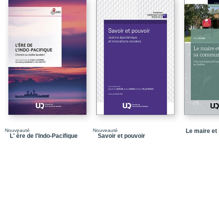
Introduction
ADMINISTRATION PU
Chapitre 1 - L’évolution
préoccupation liée à la 
gestion des services pu
Chapitre 2 - Hydro-Qué
productrices d’hydroélec
Chapitre 3 - Hydro-Québ
Chapitre 4 - L’éducatio
Chapitre 5 - L’éthique 
marketing politique !
Nouveauté
Nouveauté
Le maire e
L' ère de l'Indo-Pacifique
Savoir et pouvoir
Chapitre 6 - La gestion 
est le Québec ?
Chapitre 7 - Les politi
orientation du rôle de l’
Économie
Chapitre 8 - Indicateu
aux pays scandinaves