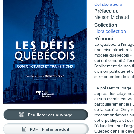
Collaborateurs
Préface de
Nelson Michaud
Collection
Hors collection
Résumé
L
e Québec, à l’image 
une crise
structurell
modèle québé
cois »
qui ont conduit à l’es
l’enlisement de nos fi
division politique et 
surmonter les défis 
Le présent ouvrage, 
auprès des citoyens 
et son avenir, couvre
particulièrement les 
de la société. On y 
Feuilleter cet ouvrage
recommandations sur l
dette publique et sur
l’éducation, sur l’org
PDF - Fiche produit
Québec dans le dével