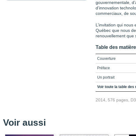
gouvernementale, d’a
d’innovation technolo
commerciaux, de souti
L’invitation qui nous 
Québec que nous dev
renouvellement que s
Table des matièr
Couverture
Préface
Un portrait
Comment poursuivre ?
Voir toute la table des
Éléments de redéfinitio
2014, 576 pages, D
Une clé de lecture
Table des matières
Voir aussi
Liste des figures
Liste des tableaux