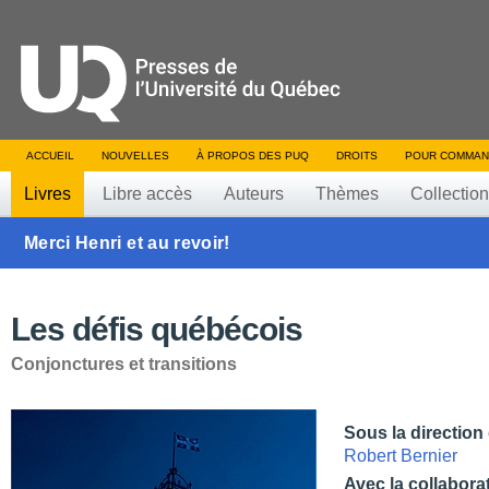
ACCUEIL
NOUVELLES
À PROPOS DES PUQ
DROITS
POUR COMMAN
Livres
Libre accès
Auteurs
Thèmes
Collectio
Merci Henri et au revoir!
Les défis québécois
Conjonctures et transitions
Sous la direction
Robert Bernier
Avec la collabora