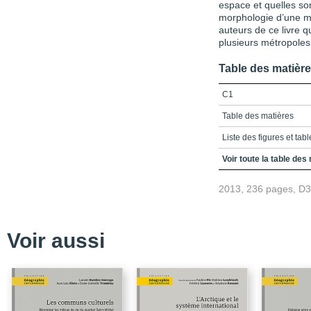
espace et quelles son
morphologie d’une mé
auteurs de ce livre q
plusieurs métropole
Table des matièr
C1
Table des matières
Liste des figures et tab
Introduction : Les nouvel
Voir toute la table des
Les méga-événements, l
2013, 236 pages, D
Les nouvelles pratiques
Le sport dans l’espace
Voir aussi
Les objectifs de l’ouvr
Bibliographie
Partie 1 - Réflexions sur 
urbaines