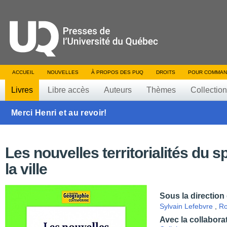
ACCUEIL
NOUVELLES
À PROPOS DES PUQ
DROITS
POUR COMMAN
Livres
Libre accès
Auteurs
Thèmes
Collectio
Merci Henri et au revoir!
Les nouvelles territorialités du s
la ville
Sous la direction
Sylvain Lefebvre
,
Ro
Avec la collabora