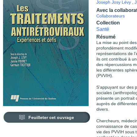
Joseph Josy Lévy
,
J
Avec la collabora
Collaborateurs
Collection
Santé
Résumé
La mise au point des
profondément modifié 
représentations de l'
ils ont contribué à u
des répercussions mé
les différentes sphèr
(PVVIH).
S'appuyant sur des 
sociales (anthropolog
présente un portrait
auprès de différente
divers.
Feuilleter cet ouvrage
Chercheurs, médecins
connaissance de cas 
vie des PVVIH sous t