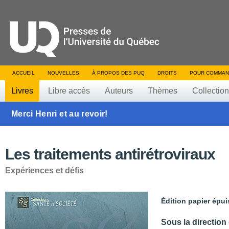
ACCUEIL
NOUVELLES
À PROPOS DES PUQ
DROITS
POUR COMMAN
Livres
Libre accès
Auteurs
Thèmes
Collectio
Merci Henri et au revoir!
Les traitements antirétroviraux
Expériences et défis
Édition papier épui
Sous la direction