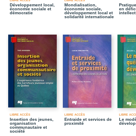
LIBRE ACCÈS
LIBRE ACCÈS
Développement local,
Mondialisation,
Pratiqu
économie sociale et
économie sociale,
en défi
démocratie
développement local et
intellec
solidarité internationale
LIBRE ACCÈS
LIBRE ACCÈS
LIBRE ACC
Insertion des jeunes,
Entraide et services de
Le modè
organisation
proximité
dévelo
communautaire et
société