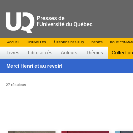
ACCUEIL
NOUVELLES
À PROPOS DES PUQ
DROITS
POUR COMMAN
Livres
Libre accès
Auteurs
Thèmes
Collectio
Merci Henri et au revoir!
27 résultats