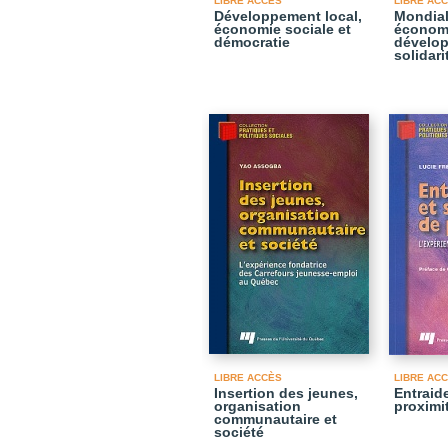
LIBRE ACCÈS
LIBRE AC
Développement local,
Mondial
économie sociale et
économi
démocratie
dévelop
solidari
LIBRE ACCÈS
LIBRE AC
Insertion des jeunes,
Entraid
organisation
proximi
communautaire et
société