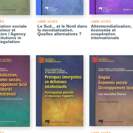
CÈS
LIBRE ACCÈS
LIBRE ACCÈS
lation sociale
Le Sud... et le Nord dans
Altermondialisation,
acteur et
la mondialisation.
économie et
ution / Agency
Quelles alternatives ?
coopération
itutions in
internationale
Regulation