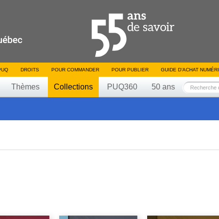
PUQ
DROITS
POUR COMMANDER
POUR PUBLIER
GUIDE D’ACHAT NUMÉR
Thèmes
Collections
PUQ360
50 ans