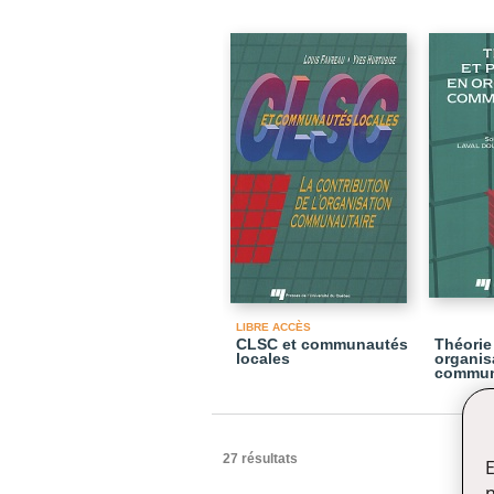
LIBRE ACCÈS
CLSC et communautés
Théorie
locales
organis
commun
27 résultats
E
n