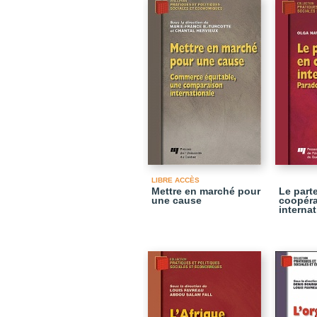
LIBRE ACCÈS
Mettre en marché pour
Le part
une cause
coopéra
interna