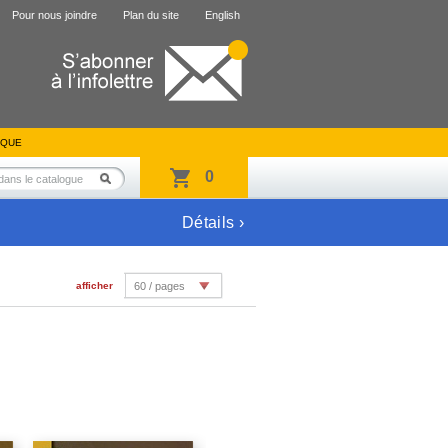
Pour nous joindre
Plan du site
English
IQUE
0
Détails ›
afficher
60 / pages