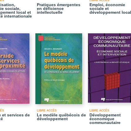
CÈS
LIBRE ACCÈS
isation,
Pratiques émergentes
Emploi, économie
e sociale,
en déficience
sociale et
pement local et
intellectuelle
développement loca
té internationale
CÈS
LIBRE ACCÈS
LIBRE ACCÈS
e et services de
Le modèle québécois de
Développement
té
développement
économique
communautaire