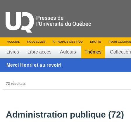
ACCUEIL
NOUVELLES
À PROPOS DES PUQ
DROITS
POUR COMMAN
Livres
Libre accès
Auteurs
Thèmes
Collectio
Merci Henri et au revoir!
72 résultats
Administration publique (72)