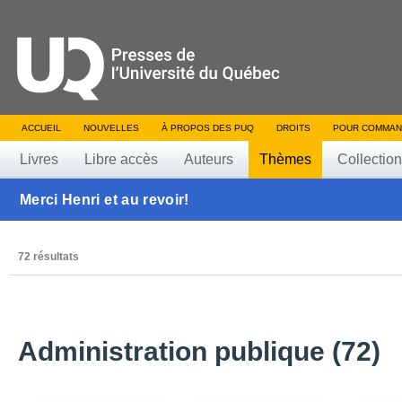
ACCUEIL
NOUVELLES
À PROPOS DES PUQ
DROITS
POUR COMMAN
Livres
Libre accès
Auteurs
Thèmes
Collectio
Merci Henri et au revoir!
72 résultats
Administration publique (72)