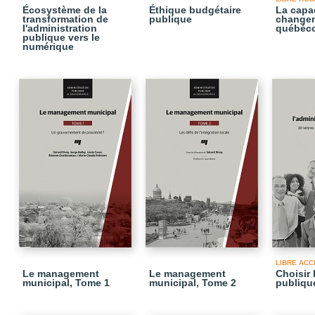
Écosystème de la
Éthique budgétaire
La capa
transformation de
publique
changem
l'administration
québéco
publique vers le
numérique
LIBRE ACC
Le management
Le management
Choisir 
municipal, Tome 1
municipal, Tome 2
publiqu