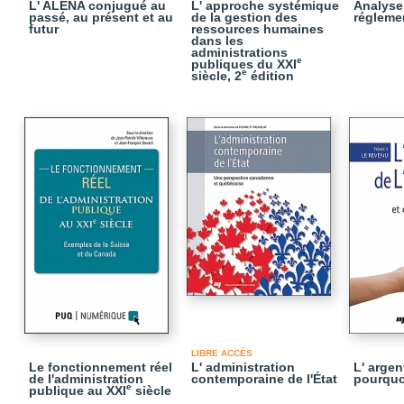
L' ALENA conjugué au
L' approche systémique
Analyse
passé, au présent et au
de la gestion des
réglemen
futur
ressources humaines
dans les
administrations
e
publiques du XXI
e
siècle, 2
édition
LIBRE ACCÈS
Le fonctionnement réel
L' administration
L' argent
de l'administration
contemporaine de l'État
pourquo
e
publique au XXI
siècle