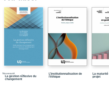
Chapitre 4_Vers le futur
Conclusion
Table des matières
Nouveauté
L’institutionnalisation de
La maturité
La gestion réflexive du
l’éthique
projet
changement