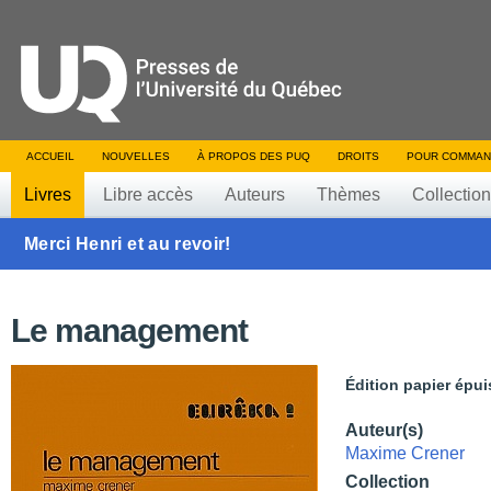
ACCUEIL
NOUVELLES
À PROPOS DES PUQ
DROITS
POUR COMMAN
Livres
Libre accès
Auteurs
Thèmes
Collectio
Merci Henri et au revoir!
Le management
Édition papier épui
Auteur(s)
Maxime Crener
Collection