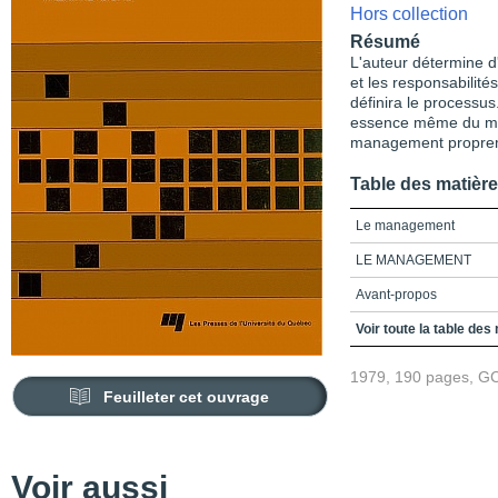
Hors collection
Résumé
L'auteur détermine d
et les responsabilit
définira le processus
essence même du man
management propremen
Table des matièr
Le management
LE MANAGEMENT
Avant-propos
Plan de l'ouvrage
Voir toute la table des
Introduction
1979, 190 pages, G
Feuilleter cet ouvrage
Chapitre 1_Exigences
Chapitre 2_Les rouages
communication et la par
Voir aussi
Chapitre 3_Les étapes