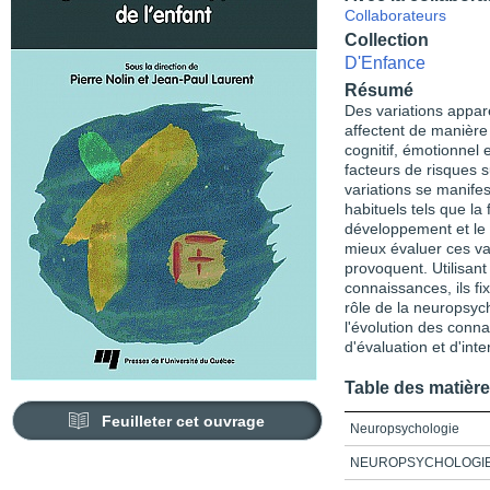
Collaborateurs
Collection
D'Enfance
Résumé
Des variations appa
affectent de manièr
cognitif, émotionnel 
facteurs de risques s
variations se manife
habituels tels que la 
développement et le 
mieux évaluer ces var
provoquent. Utilisant
connaissances, ils fi
rôle de la neuropsych
l'évolution des conn
d'évaluation et d'inte
Table des matièr
Feuilleter cet ouvrage
Neuropsychologie
NEUROPSYCHOLOGI