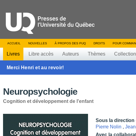
ACCUEIL
NOUVELLES
À PROPOS DES PUQ
DROITS
POUR COMMAN
Livres
Libre accès
Auteurs
Thèmes
Collectio
Merci Henri et au revoir!
Neuropsychologie
Cognition et développement de l'enfant
Sous la direction
Pierre Nolin
,
Jean
Avec la collabora