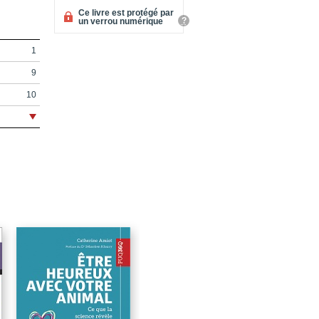
Ce livre est protégé par
?
un verrou numérique
1
9
10
13
21
23
25
e
29
on
33
44
46
50