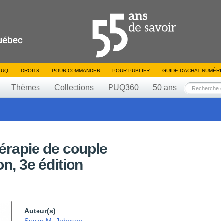
PUQ
DROITS
POUR COMMANDER
POUR PUBLIER
GUIDE D’ACHAT NUMÉR
Thèmes
Collections
PUQ360
50 ans
hérapie de couple
on, 3e édition
Auteur(s)
Susan M. Johnson