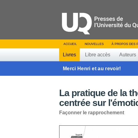
ACCUEIL
NOUVELLES
À PROPOS DES 
Livres
Libre accès
Auteurs
Merci Henri et au revoir!
La pratique de la t
centrée sur l'émoti
Façonner le rapprochement