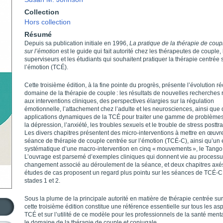
Collection
Hors collection
Résumé
Depuis sa publication initiale en 1996,
La pratique de la thérapie de coup
sur l’émotion
est le guide qui fait autorité chez les thérapeutes de couple, 
superviseurs et les étudiants qui souhaitent pratiquer la thérapie centrée 
l’émotion (TCÉ).
Cette troisième édition, à la fine pointe du progrès, présente l’évolution r
domaine de la thérapie de couple : les résultats de nouvelles recherches r
aux interventions cliniques, des perspectives élargies sur la régulation
émotionnelle, l’attachement chez l’adulte et les neuro­sciences, ainsi que
applications dynamiques de la TCÉ pour traiter une gamme de problèmes
la dépression, l’anxiété, les troubles sexuels et le trouble de stress postt
Les divers chapitres présentent des micro-interventions à mettre en œuvr
séance de thérapie de couple centrée sur l’émotion (TCÉ-C), ainsi qu’un
systématique d’une macro-intervention en cinq « mouvements », le Tang
L’ouvrage est parsemé d’exemples cliniques qui donnent vie au process
changement associé au déroulement de la séance, et deux chapitres axé
études de cas proposent un regard plus pointu sur les séances de TCÉ-C
stades 1 et 2.
Sous la plume de la principale autorité en matière de thérapie centrée sur
cette troisième édition constitue une référence essentielle sur tous les as
TCÉ et sur l’utilité de ce modèle pour les professionnels de la santé ment
le domaine de la thérapie de couple et conjugale.