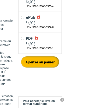
le centrée
les
sur
écente du
elatives
 des
 tels que
raumatique.
e en
 exposé
o TCÉ.
us de
s sur des
 aux
 l’émotion,
?
pects de la
Pour acheter le livre en
ale, dans
format numérique