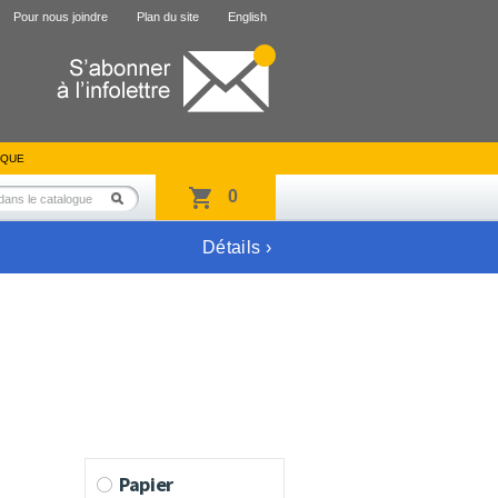
Pour nous joindre
Plan du site
English
IQUE
0
Détails ›