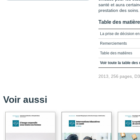
santé et aura certai
prestation des soins.
Table des matièr
La prise de décision en
Remerciements
Table des matières
Introduction / 1. Contex
Voir toute la table des
Cas clinique - Descript
2013, 256 pages, D
Chapitre 1 - Prendre un
Préliminaires
Conclusion / Bibliograp
Voir aussi
Chapitre 2 - Décision pa
la prise de décision cli
Conclusion
Bibliographie
Chapitre 3 - Exercer un