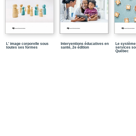
l’expérience des perso
Conclusion
Annexe
Bibliographie
Chapitre 4 - Intervenir
L' image corporelle sous
Interventions éducatives en
Le système 
représentant lors de div
toutes ses formes
santé, 2e édition
services so
Québec
Bibliographie
Chapitre 5 - Médiation e
Conclusion / Bibliograp
Chapitre 6 - Décider ent
collectifs : un modèle p
Conclusion
Bibliographie
Chapitre 7 - Médicament
choix de société / 1. L’
et la participation cito
Conclusion