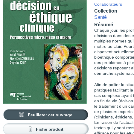
Collaborateurs
Collection
Santé
Résumé
Chaque jour, les pro
décisions dans des 
multiples normes qu’i
mettre au clair. Pour
disposent actuellemen
bioéthique comportent
des problèmes à plus
décisions reposent ai
démarche systématiqu
Afin de pallier la sit
pratiques facilitant l
cas complexe ayant t
en fin de vie (doit-
le traitement d’un ca
de plusieurs experts
Feuilleter cet ouvrage
(cliniciens, éthicien
En raison de l’actuali
textes qui y sont ra
Fiche produit
efficace pour les étu