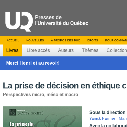
ACCUEIL
NOUVELLES
À PROPOS DES PUQ
DROITS
POUR COMMAN
Livres
Libre accès
Auteurs
Thèmes
Collectio
Merci Henri et au revoir!
La prise de décision en éthique c
Perspectives micro, méso et macro
Sous la direction
Yanick Farmer
,
Mari
Avec la collabora