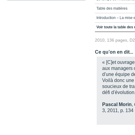
Table des matières
Introduction – La mise
Partie 1 - La vision co
Voir toute la table des
Chapitre 1 - Le point a
2010, 136 pages, D
Chapitre 2 - Crise et 
Ce qu’on en dit...
Chapitre 3 - L’émergen
« [C]et ouvrage
Partie 2 - L’influence 
aux managers c
d'une équipe de 
Chapitre 4 - L’influence
Voilà donc une 
Chapitre 5 - L’imprévis
soucieux de tra
défi d'évolution
Partie 3 - La sécurité
Chapitre 6 - Une strat
Pascal Morin
,
3, 2011, p. 134
Chapitre 7 - L’ouraga
Chapitre 8 - Le saut ma
Chapitre 9 - L’approch