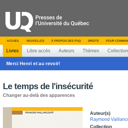
ACCUEIL
NOUVELLES
À PROPOS DES PUQ
DROITS
POUR COMMAN
Livres
Libre accès
Auteurs
Thèmes
Collectio
Merci Henri et au revoir!
Le temps de l'insécurité
Changer au-delà des apparences
Auteur(s)
Raymond Vaillanc
Collection