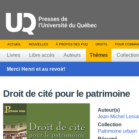
ACCUEIL
NOUVELLES
À PROPOS DES PUQ
DROITS
POUR COMMAN
Livres
Libre accès
Auteurs
Thèmes
Collectio
Merci Henri et au revoir!
Droit de cité pour le patrimoine
Auteur(s)
Jean-Michel Leni
Collection
Patrimoine urbain
Résumé