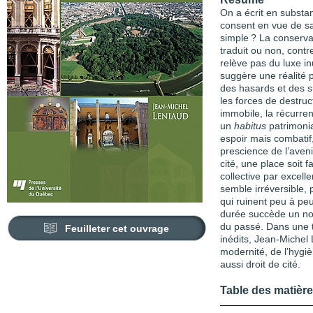
On a écrit en substan
consent en vue de sa
simple ? La conserva
traduit ou non, contr
relève pas du luxe in
suggère une réalité p
des hasards et des su
les forces de destruc
immobile, la récurre
un
habitus
patrimonia
espoir mais combatif,
prescience de l’aveni
cité, une place soit fa
collective par excell
semble irréversible, 
qui ruinent peu à pe
durée succède un nou
du passé. Dans une tr
Feuilleter cet ouvrage
inédits, Jean-Michel
modernité, de l’hygiè
aussi droit de cité.
Table des matièr