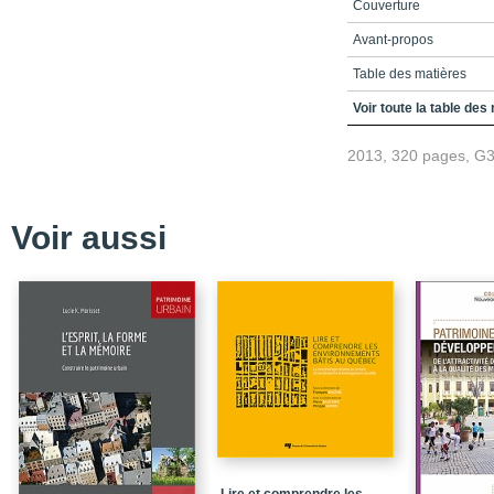
Couverture
Avant-propos
Table des matières
Introduction
Voir toute la table des
Partie I. Histoires
2013, 320 pages, G
Partie II. Combats
Partie III. Enjeux
Voir aussi
Conclusion : du matérie
patrimoine
Index
Quatrième couverture