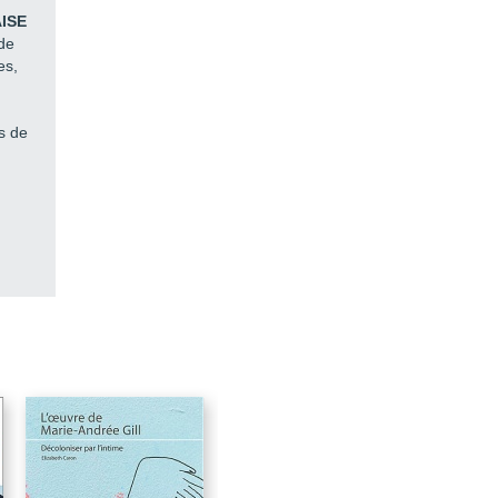
ISE
55
de
59
es,
65
85
s de
93
105
113
125
135
137
159
165
231
245