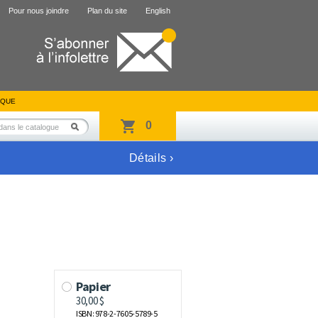
Pour nous joindre
Plan du site
English
IQUE
0
Détails ›