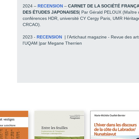
2024 –
RECENSION
–
CARNET DE LA SOCIÉTÉ FRANÇA
Préface de Itami no Penriuk : Toraware no Ainu Jinkotsu
DES ÉTUDES JAPONAISES
| Par Gérald PELOUX (Maître 
Penriuk et sa douleur
conférences HDR, université CY Cergy Paris, UMR Héritag
CRCAO).
I
II
2023 -
RECENSION
| l'Artichaut magazine - Revue des art
l'UQAM |par Megane Therrien
III
IV
V
VI
Postface de Itami no Penriuk : Toraware no Ainu Jinkotsu
Penriuk et Bafunke : peutanke à la vingt-sixième heure
Mot du traducteur
Chronologie historique, politique et littéraire du peuple aïnou
Bibliographie sélective sur les Aïnous
Dans la même collection