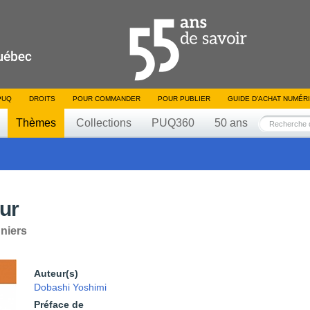
PUQ
DROITS
POUR COMMANDER
POUR PUBLIER
GUIDE D’ACHAT NUMÉR
Thèmes
Collections
PUQ360
50 ans
eur
niers
Auteur(s)
Dobashi Yoshimi
Préface de