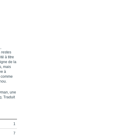
,
s restes
é à titre
igne de la
s, mais
ve à
», comme
ïnou.
ayman, une
. Traduit
1
7