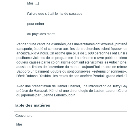
Moi […]
j’ai cru que c’était le rite de passage
pour entrer
au pays des morts.
Pendant une centaine d’années, des universitaires ont exhumé, profané
transporté, étudié et conservé aux fins de «recherches scientifiques» le
ancestraux d’Aïnous. On estime que plus de 1 600 personnes ont ainsi ét
posthume victimes de ce programme. La présente œuvre poétique témo
douleur causée par le colonialisme dont ont été victimes les Autochtone
aussi des limites de l’ouverture du monde: aujourd’hui encore on retrou
Sapporo un bâtiment lugubre où sont conservés, «retenus prisonniers
l’écrit Dobashi Yoshimi, les restes de son ancêtre Penriuk, grand chef a
Avec une présentation de Daniel Chartier, une introduction de Jeffry G
préface de Hanazaki Kôhei et une chronologie de Lucien-Laurent Clercq
du japonais par Etienne Lehoux-Jobin.
Table des matières
Couverture
Titre