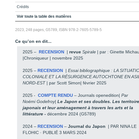
Crédits
Table des matières
Voir toute la table des matières
Présentation
2023, 248 pages, G5789, ISBN 978-2-7605-5789-5
Avis au lecteur
Ce qu’on en dit...
Notes sur la transcription du japonais et de l’aïnou
2025 –
RECENSION
|
revue
Spirale
| par : Ginette Micha
Langue japonaise
|Chroniqueur | novembre 2025
Langue aïnoue
2025 –
RECENSION
|
Essai bibliographique :
LA SITUATI
Introduction
COLONIALE ET LA RÉSURGENCE AUTOCHTONE EN ASI
NORD-EST
| par Scott Simon| février 2025
Qui sont les Aïnous?
Qui est Hiramura Penriuk?
2025 -
COMPTE RENDU
– Journals openedition|
Par
Noémi Godefroy
|
Le Japon et ses doubles. Les territoir
La recherche scientifique sur les restes humains aïnous et l’attitude
obstinée de l’Université de Hokkaidô
japonais et leur aménagement à travers les arts et la
littérature
-
décembre 2024 (G5789)
L’essor du mouvement littéraire aïnou
2024 –
RECENSION
–
Journal du Japon
| PAR NINA LE
La structure à la fois complexe et significative du livre
FLOHIC · PUBLIÉ 3 MARS 2024
Penriuk et sa douleur