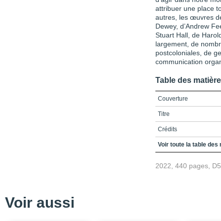
attribuer une place 
autres, les œuvres d
Dewey, d’Andrew Fee
Stuart Hall, de Harol
largement, de nombr
postcoloniales, de ge
communication organ
Table des matièr
Couverture
Titre
Crédits
Table des matières
Voir toute la table des
Introduction
2022, 440 pages, D
Un contexte de crise re
Déclinaison de la critiq
Voir aussi
Marxismes, culture et 