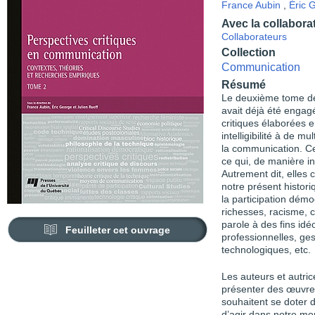
France Aubin
,
Éric 
Avec la collabora
Collaborateurs
Collection
Communication
Résumé
Le deuxième tome de 
avait déjà été engag
critiques élaborées 
intelligibilité à de 
la communication. C
ce qui, de manière in
Autrement dit, elles 
notre présent histor
la participation démo
richesses, racisme, 
parole à des fins idé
Feuilleter cet ouvrage
professionnelles, ge
technologiques, etc.
Les auteurs et autri
présenter des œuvre
souhaitent se doter 
d’agir dans notre mo