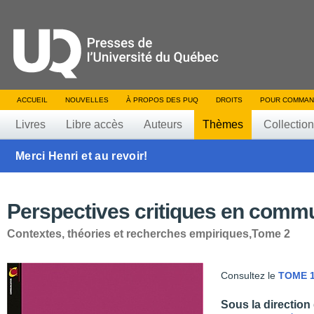
ACCUEIL
NOUVELLES
À PROPOS DES PUQ
DROITS
POUR COMMAN
Livres
Libre accès
Auteurs
Thèmes
Collectio
Merci Henri et au revoir!
Perspectives critiques en comm
Contextes, théories et recherches empiriques,Tome 2
Consultez le
TOME 
Sous la direction