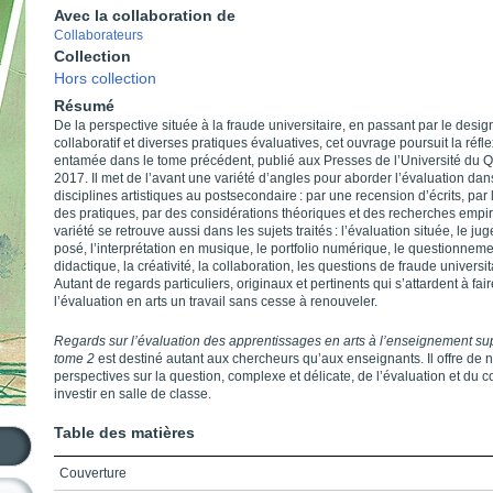
Avec la collaboration de
Collaborateurs
Collection
Hors collection
Résumé
De la perspective située à la fraude universitaire, en passant par le desig
collaboratif et diverses pratiques évaluatives, cet ouvrage poursuit la réfl
entamée dans le tome précédent, publié aux Presses de l’Université du 
2017. Il met de l’avant une variété d’angles pour aborder l’évaluation dan
disciplines artistiques au post­secondaire : par une recension d’écrits, par 
des pratiques, par des considérations théoriques et des recherches empi
variété se retrouve aussi dans les sujets traités : l’évaluation située, le j
posé, l’interprétation en musique, le portfolio numérique, le questionnem
didactique, la créativité, la collaboration, les questions de fraude universit
Autant de regards particuliers, originaux et pertinents qui s’attardent à fai
l’évaluation en arts un travail sans cesse à renouveler.
Regards sur l’évaluation des apprentissages en arts à l’enseignement sup
tome 2
est destiné autant aux chercheurs qu’aux enseignants. Il offre de 
perspectives sur la question, complexe et délicate, de l’évaluation et du 
investir en salle de classe.
Table des matières
Couverture