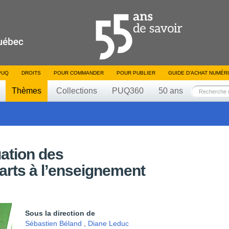
PUQ
DROITS
POUR COMMANDER
POUR PUBLIER
GUIDE D’ACHAT NUMÉR
Thèmes
Collections
PUQ360
50 ans
uation des
arts à l’enseignement
Sous la direction de
Sébastien Béland
,
Diane Leduc