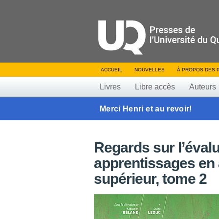
ACCUEIL
NOUVELLES
À PROPOS DES 
Livres
Libre accès
Auteurs
Merci Henri et au revoir!
Regards sur l’éval
apprentissages en 
supérieur, tome 2