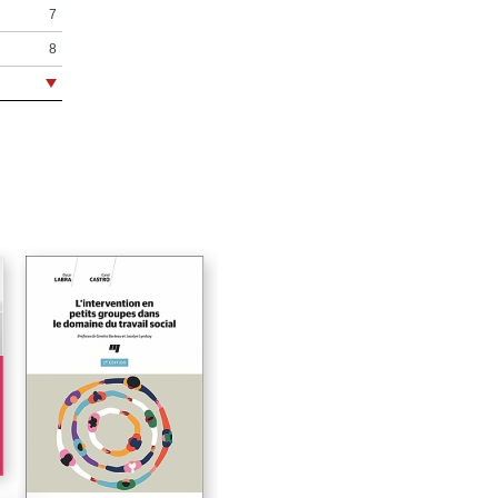
7
8
11
13
19
21
23
27
49
52
59
80
80
e