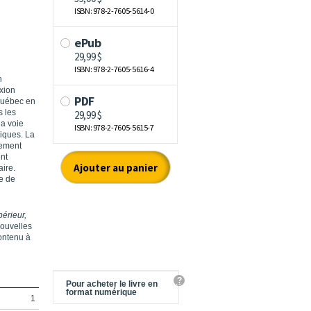
n
exion
Québec en
s les
la voie
riques. La
ugement
ent
aire.
re de
érieur,
nouvelles
contenu à
?
Pour acheter le livre en
format numérique
1