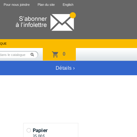
Pour nous joindre
Plan du site
English
IQUE
0
Détails ›