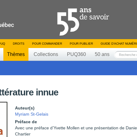
PUQ
DROITS
POUR COMMANDER
POUR PUBLIER
GUIDE D’ACHAT NUMÉR
Thèmes
Collections
PUQ360
50 ans
ittérature innue
Auteur(s)
Myriam St-Gelais
Préface de
Avec une préface d’Yvette Mollen et une présentation de Danie
Chartier