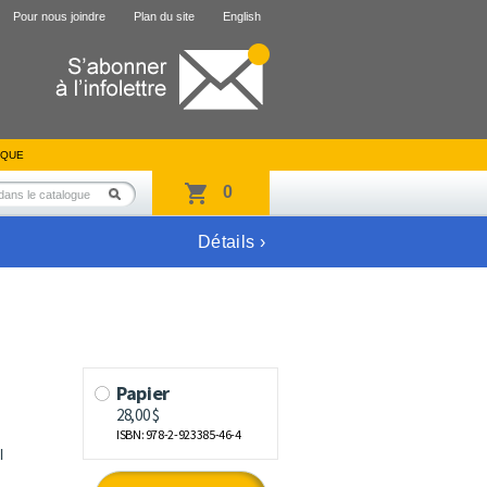
Pour nous joindre
Plan du site
English
IQUE
0
Détails ›
l