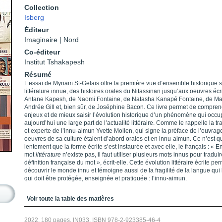
Collection
Isberg
Éditeur
Imaginaire | Nord
Co-éditeur
Institut Tshakapesh
Résumé
L’essai de Myriam St-Gelais offre la première vue d’ensemble historique s
littérature innue, des histoires orales du Nitassinan jusqu’aux oeuvres écr
Antane Kapesh, de Naomi Fontaine, de Natasha Kanapé Fontaine, de Ma
Andrée Gill et, bien sûr, de Joséphine Bacon. Ce livre permet de compren
enjeux et de mieux saisir l’évolution historique d’un phénomène qui occu
aujourd’hui une large part de l’actualité littéraire. Comme le rappelle la tr
et experte de l’innu-aimun Yvette Mollen, qui signe la préface de l’ouvrage
oeuvres de sa culture étaient d’abord orales et en innu-aimun. Ce n’est q
lentement que la forme écrite s’est instaurée et avec elle, le français : « En
mot
littérature
n’existe pas, il faut utiliser plusieurs mots innus pour traduir
définition française du mot », écrit-elle. Cette évolution littéraire écrite pe
découvrir le monde innu et témoigne aussi de la fragilité de la langue qui 
qui doit être protégée, enseignée et pratiquée : l’innu-aimun.
Table des matières
Voir toute la table des matières
2022, 180 pages, IN033, ISBN 978-2-923385-46-4