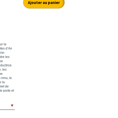
ur la
ites d’An
rie-
dre les
pe
aductrice
, les
ue
 innu, le
e la
rmet de
le porte et