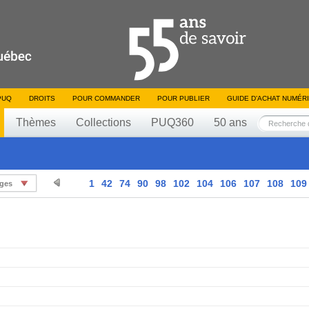
PUQ
DROITS
POUR COMMANDER
POUR PUBLIER
GUIDE D’ACHAT NUMÉR
Thèmes
Collections
PUQ360
50 ans
1
42
74
90
98
102
104
106
107
108
109
ages