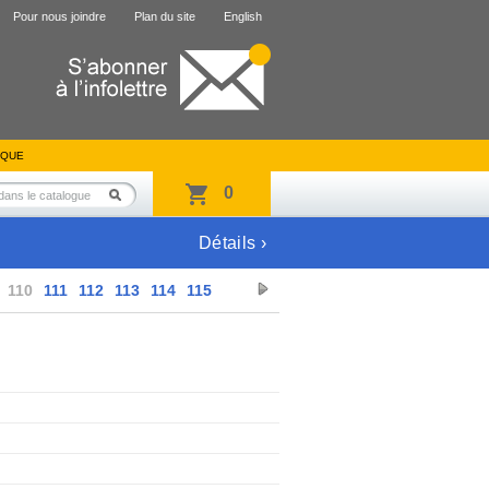
Pour nous joindre
Plan du site
English
IQUE
0
Détails ›
110
111
112
113
114
115