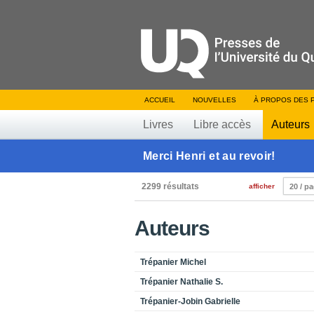
ACCUEIL
NOUVELLES
À PROPOS DES 
Livres
Libre accès
Auteurs
Merci Henri et au revoir!
2299 résultats
afficher
20 / p
Auteurs
Trépanier Michel
Trépanier Nathalie S.
Trépanier-Jobin Gabrielle