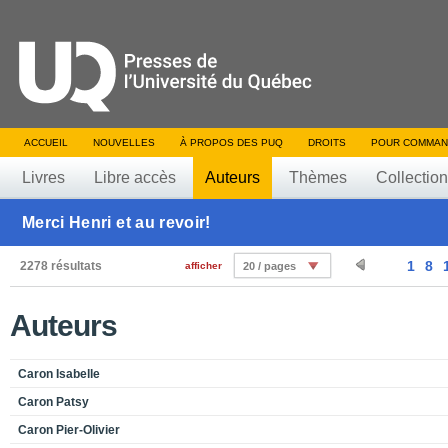
ACCUEIL
NOUVELLES
À PROPOS DES PUQ
DROITS
POUR COMMAN
Livres
Libre accès
Auteurs
Thèmes
Collectio
Merci Henri et au revoir!
1
8
2278 résultats
afficher
20 / pages
Auteurs
Caron Isabelle
Caron Patsy
Caron Pier-Olivier