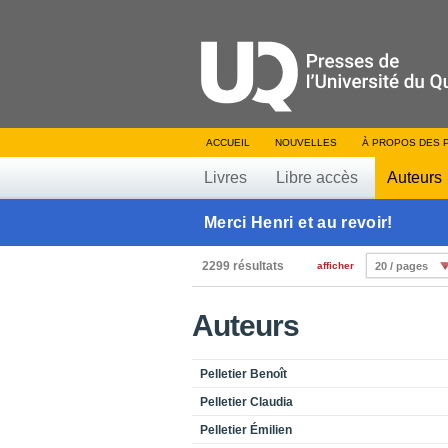
ACCUEIL
NOUVELLES
À PROPOS DES 
Livres
Libre accès
Auteurs
Merci Henri et au revoir!
2299 résultats
afficher
20 / pages
Auteurs
Pelletier Benoît
Pelletier Claudia
Pelletier Émilien