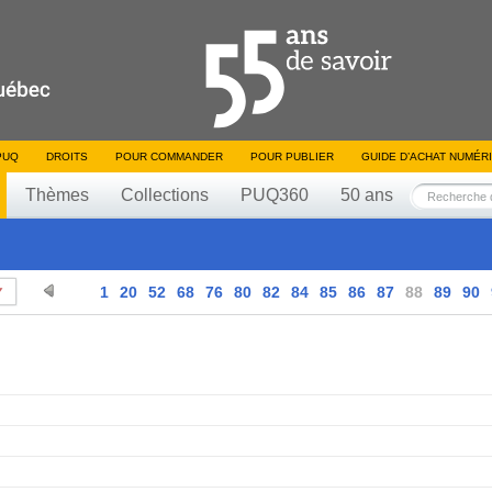
PUQ
DROITS
POUR COMMANDER
POUR PUBLIER
GUIDE D’ACHAT NUMÉR
Thèmes
Collections
PUQ360
50 ans
1
20
52
68
76
80
82
84
85
86
87
88
89
90