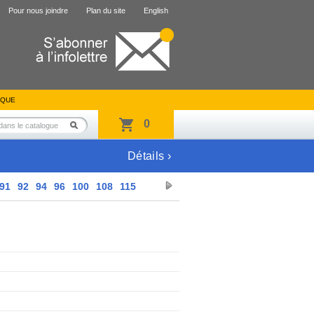
Pour nous joindre
Plan du site
English
IQUE
0
Détails ›
91
92
94
96
100
108
115