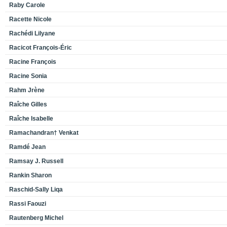
Raby Carole
Racette Nicole
Rachédi Lilyane
Racicot François-Éric
Racine François
Racine Sonia
Rahm Jrène
Raîche Gilles
Raîche Isabelle
Ramachandran† Venkat
Ramdé Jean
Ramsay J. Russell
Rankin Sharon
Raschid-Sally Liqa
Rassi Faouzi
Rautenberg Michel