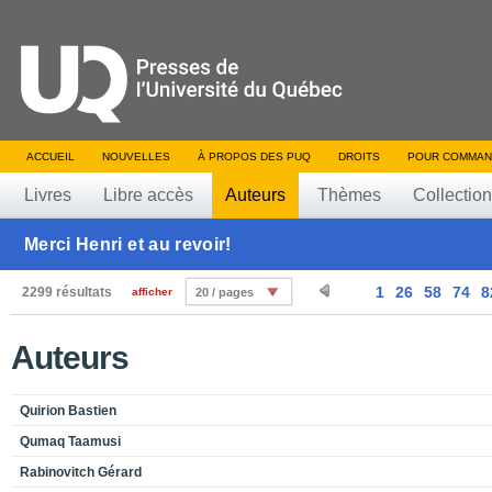
ACCUEIL
NOUVELLES
À PROPOS DES PUQ
DROITS
POUR COMMAN
Livres
Libre accès
Auteurs
Thèmes
Collectio
Merci Henri et au revoir!
1
26
58
74
8
2299 résultats
afficher
20 / pages
Auteurs
Quirion Bastien
Qumaq Taamusi
Rabinovitch Gérard