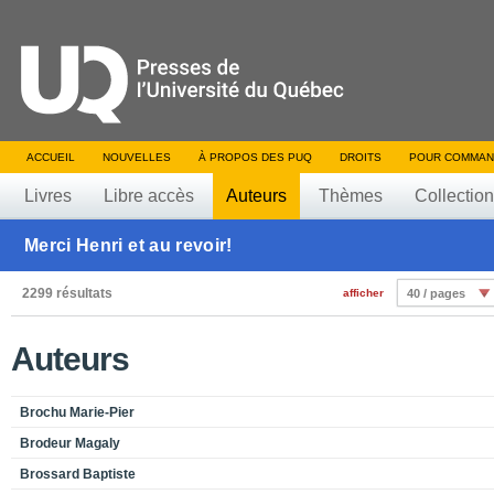
ACCUEIL
NOUVELLES
À PROPOS DES PUQ
DROITS
POUR COMMAN
Livres
Libre accès
Auteurs
Thèmes
Collectio
Merci Henri et au revoir!
2299 résultats
afficher
40 / pages
Auteurs
Brochu Marie-Pier
Brodeur Magaly
Brossard Baptiste