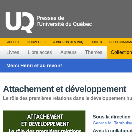
ACCUEIL
NOUVELLES
À PROPOS DES PUQ
DROITS
POUR COMMAN
Livres
Libre accès
Auteurs
Thèmes
Collectio
Merci Henri et au revoir!
Attachement et développement
Le rôle des premières relations dans le développement h
Sous la direction
George M. Tarabulsy
Avec la collabora