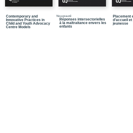
Chapitre 8_La « présom
d’attachement
Chapitre 9_Des représen
Contemporary and
Nouveauté
Placement e
par l’entremise de la se
Réponses intersectorielles
Innovative Practices in
d’accueil et
à la maltraitance envers les
Child and Youth Advocacy
jeunesse
enfants
Centre Models
Chapitre 10_Modèles d
d’attachement des ado
Chapitre 11_La construc
amoureuses à l’adoles
Notices biographiques
Bibliographie
Index onomastique
Index thématique