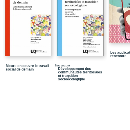
international
En guise de conclusion
Principaux acronymes
Bibliographie
Table des matières
Les applica
rencontre
Mettre en oeuvre le travail
Nouveauté
Développement des
social de demain
communautés territoriales
et transition
socioécologique