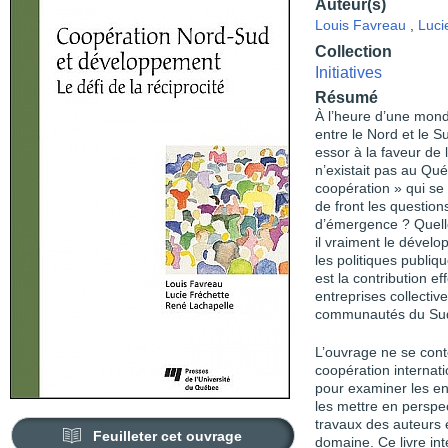
Auteur(s)
Louis Favreau
,
Luci
Collection
Initiatives
Résumé
À l’heure d’une mondi
entre le Nord et le S
essor à la faveur de 
n’existait pas au Qu
coopération » qui se
de front les questions
d’émergence ? Quelles
il vraiment le déve
les politiques publiq
est la contribution 
entreprises collecti
communautés du Su
L’ouvrage ne se conte
coopération internati
pour examiner les enj
les mettre en perspec
travaux des auteurs
Feuilleter cet ouvrage
domaine. Ce livre in