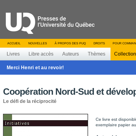
ACCUEIL
NOUVELLES
À PROPOS DES PUQ
DROITS
POUR COMMAN
Livres
Libre accès
Auteurs
Thèmes
Collectio
Merci Henri et au revoir!
Coopération Nord-Sud et dével
Le défi de la réciprocité
Ce livre est disponib
exemplaire papier au