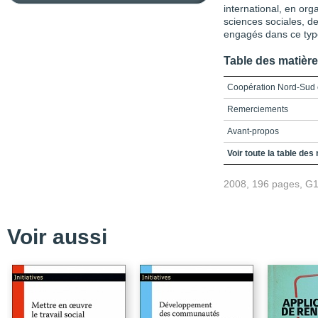
international, en or
sciences sociales, d
engagés dans ce type
Table des matièr
Coopération Nord-Sud 
Remerciements
Avant-propos
Chapitre 1_La nouvell
Voir toute la table des
Chapitre 2_Les politiq
2008, 196 pages, G
et les organisations de
Chapitre 3_La coopérat
Chapitre 4_La coopérat
Voir aussi
des communautés
Chapitre 5_La coopérati
solidaire
Chapitre 6_La coopérat
Chapitre 7_Coopération