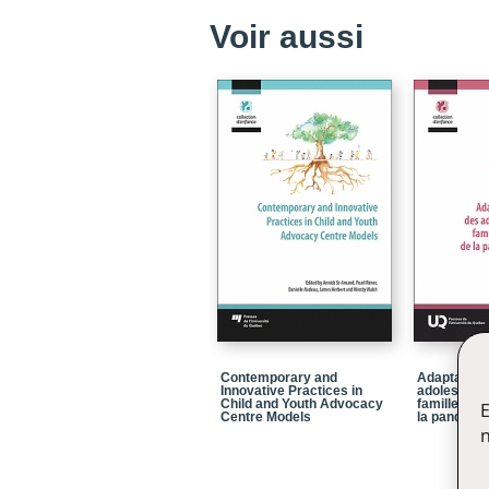
Voir aussi
Contemporary and
Adaptation 
Innovative Practices in
adolescents
Child and Youth Advocacy
familles da
E
Centre Models
la pandémi
n