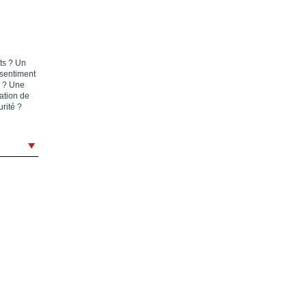
nts ? Un
 sentiment
e ? Une
uation de
urité ?