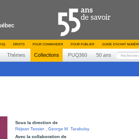
PUQ
DROITS
POUR COMMANDER
POUR PUBLIER
GUIDE D’ACHAT NUMÉR
Thèmes
Collections
PUQ360
50 ans
Sous la direction de
Réjean Tessier
,
George M. Tarabulsy
Avec la collaboration de