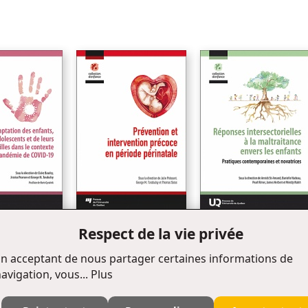
Respect de la vie privée
des enfants, des
Prévention et intervention
Nouveauté
Réponses intersectorielles
 et de leurs
précoce en période
à la maltraitance envers le
ns le contexte de
périnatale
n acceptant de nous partager certaines informations de
enfants
e de COVID-19
avigation, vous...
Plus