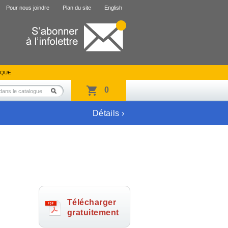
Pour nous joindre
Plan du site
English
IQUE
0
Détails ›
Télécharger
gratuitement