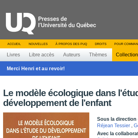
ACCUEIL
NOUVELLES
À PROPOS DES PUQ
DROITS
POUR COMMAN
Livres
Libre accès
Auteurs
Thèmes
Collectio
Merci Henri et au revoir!
Le modèle écologique dans l'étu
développement de l'enfant
Sous la direction
Réjean Tessier
,
G
Avec la collabora