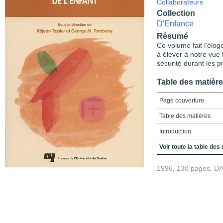
Collaborateurs
Collection
D'Enfance
Résumé
Ce volume fait l'élog
à élever à notre vue 
sécurité durant les 
Table des matièr
Page couverture
Table des matières
Introduction
Chapitre 1
Voir toute la table des
Chapitre 2
1996, 130 pages, D
Chapitre 3
Bibliographie
Index