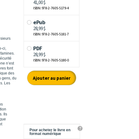
usieurs
-ci,
 famines.
sécurité
ne n’est
res font
sique des
es gens, du
es. Les
ns
tion
. Ils
 que
et
?
Pour acheter le livre en
format numérique