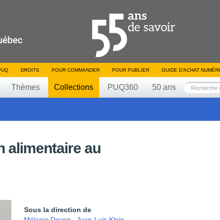
PUQ
DROITS
POUR COMMANDER
POUR PUBLIER
GUIDE D’ACHAT NUMÉR
Thèmes
Collections
PUQ360
50 ans
n alimentaire au
Sous la direction de
Mélanie Doyon
,
Juan-Luis Klein