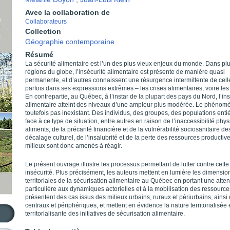
Avec la collaboration de
Collaborateurs
Collection
Géographie contemporaine
Résumé
La sécurité alimentaire est l’un des plus vieux enjeux du monde. Dans pl
régions du globe, l’insécurité alimentaire est présente de manière quasi
permanente, et d’autres connaissent une résurgence intermittente de celle
parfois dans ses expressions extrêmes – les crises alimentaires, voire les
En contrepartie, au Québec, à l’instar de la plupart des pays du Nord, l’in
alimentaire atteint des niveaux d’une ampleur plus modérée. Le phénomè
toutefois pas inexistant. Des individus, des groupes, des populations entiè
face à ce type de situation, entre autres en raison de l’inaccessibilité phy
aliments, de la précarité financière et de la vulnérabilité sociosanitaire d
décalage culturel, de l’insalubrité et de la perte des ressources productiv
milieux sont donc amenés à réagir.
Le présent ouvrage illustre les processus permettant de lutter contre cette
insécurité. Plus précisément, les auteurs mettent en lumière les dimensio
territoriales de la sécurisation alimentaire au Québec en portant une atten
particulière aux dynamiques actorielles et à la mobilisation des ressources
présentent des cas issus des milieux urbains, ruraux et périurbains, ainsi
centraux et périphériques, et mettent en évidence la nature territorialisée 
territorialisante des initiatives de sécurisation alimentaire.