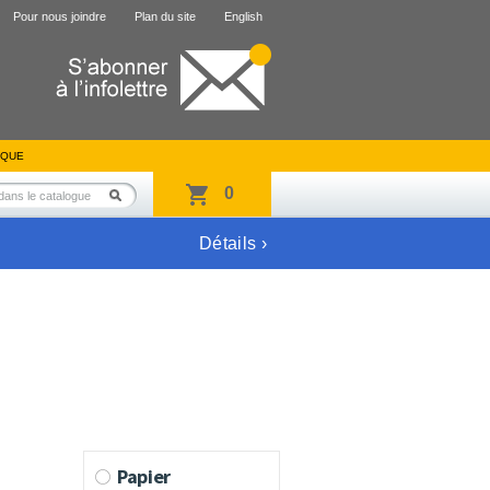
Pour nous joindre
Plan du site
English
IQUE
0
Détails ›