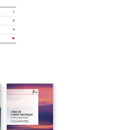
1
8
9
11
17
19
21
23
41
e
43
65
83