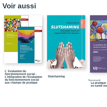
Atelier 5 - Sans condom.
Voir aussi
Atelier 6 - La sensualit
Atelier 7 - Des plans d
être père !
Atelier 8 - Face à face 
Atelier 9 - De FAUX h
Atelier 10 - Trouver sa 
Petit bottin de ressourc
Documents consultés
L' évaluation du
fonctionnement social -
Slutshaming
L'intégration de l’évaluation
du fonctionnement social
Nouveauté
aux champs de pratique
La pratique 
en santé me