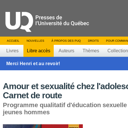
ACCUEIL
NOUVELLES
À PROPOS DES PUQ
DROITS
POUR COMMAN
Livres
Libre accès
Auteurs
Thèmes
Collectio
Merci Henri et au revoir!
Amour et sexualité chez l'adolesc
Carnet de route
Programme qualitatif d'éducation sexuelle
jeunes hommes