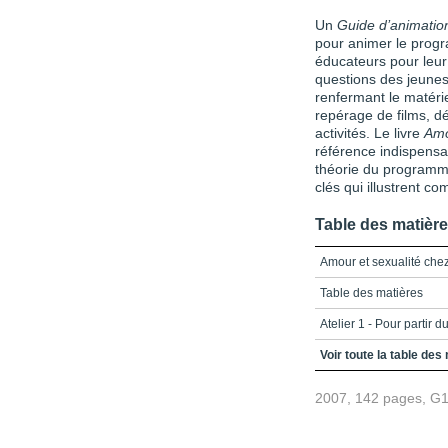
Un
Guide d’animatio
pour animer le progr
éducateurs pour leu
questions des jeunes
renfermant le matéri
repérage de films, d
activités. Le livre
Amo
référence indispensa
théorie du programme,
clés qui illustrent c
Table des matièr
Amour et sexualité chez
Table des matières
Atelier 1 - Pour partir 
Atelier 2 - L'intimité d
Voir toute la table des
Atelier 3 - Comment fa
2007, 142 pages, G
Atelier 4 - ITS et sida 
!