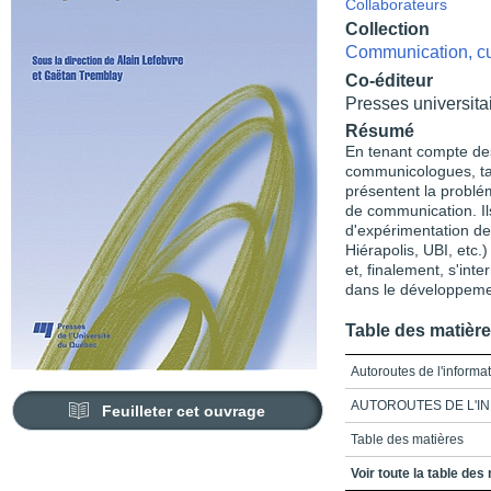
Collaborateurs
Collection
Communication, cul
Co-éditeur
Presses universitai
Résumé
En tenant compte de
communicologues, ta
présentent la problém
de communication. Il
d'expérimentation d
Hiérapolis, UBI, etc.)
et, finalement, s'inte
dans le développemen
Table des matièr
Autoroutes de l'informat
AUTOROUTES DE L'I
Feuilleter cet ouvrage
Table des matières
Introduction générale_C
Voir toute la table des
dialectiques