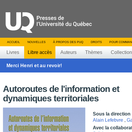
ACCUEIL
NOUVELLES
À PROPOS DES PUQ
DROITS
POUR COMMAN
Livres
Libre accès
Auteurs
Thèmes
Collectio
Merci Henri et au revoir!
Autoroutes de l'information et
dynamiques territoriales
Sous la direction
Alain Lefebvre
,
Ga
Avec la collabora