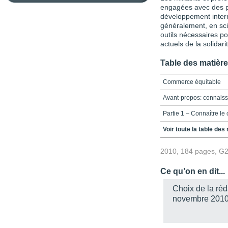
engagées avec des pa
développement intern
généralement, en sci
outils nécessaires p
actuels de la solidar
Table des matièr
Commerce équitable
Avant-propos: connais
Partie 1 – Connaître l
Chapitre 1 – Tirer prof
Voir toute la table des
Chapitre 2 – Le foncti
2010, 184 pages, G
équitable
Partie 2 – Comprendre 
Ce qu’on en dit...
Chapitre 3 – Quelles th
Choix de la ré
novembre 2010
Chapitre 4 – Comment sa
objectifs ? Évaluation e
Partie 3 – Analyser le