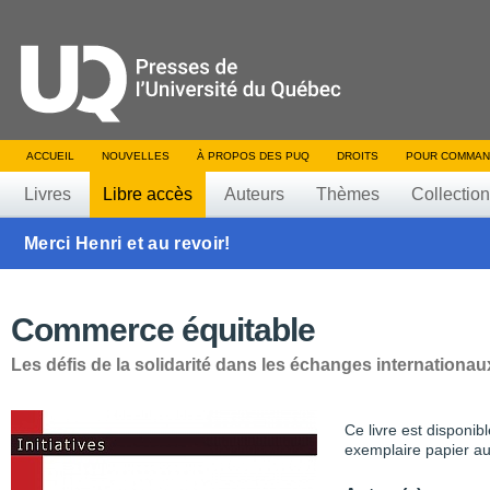
ACCUEIL
NOUVELLES
À PROPOS DES PUQ
DROITS
POUR COMMAN
Livres
Libre accès
Auteurs
Thèmes
Collectio
Merci Henri et au revoir!
Commerce équitable
Les défis de la solidarité dans les échanges internationau
Ce livre est disponib
exemplaire papier au