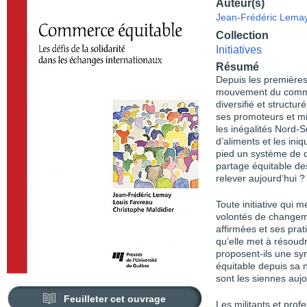
Auteur(s)
Jean-Frédéric Lema
Collection
Initiatives
Résumé
Depuis les premières 
mouvement du commer
diversifié et structur
ses promoteurs et mi
les inégalités Nord-
d’aliments et les ini
pied un système de di
partage équitable des
relever aujourd’hui ?
Toute initiative qui 
volontés de changeme
affirmées et ses prat
qu’elle met à résoudr
proposent-ils une s
équitable depuis sa 
sont les siennes auj
Feuilleter cet ouvrage
Les militants et prof