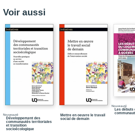
Chapitre 5 – Multiplicati
Voir aussi
compétition, éviter la c
Chapitre 6 – Le dilemme
s’en mêlent
Chapitre 7 – Les straté
commerce équitable do
Chapitre 8 – Partenaria
vers de nouveaux rappo
Conclusion
Références bibliograp
Table des matières
Nouveauté
Les débuts 
communauta
Nouveauté
Mettre en oeuvre le travail
Développement des
social de demain
communautés territoriales
et transition
socioécologique