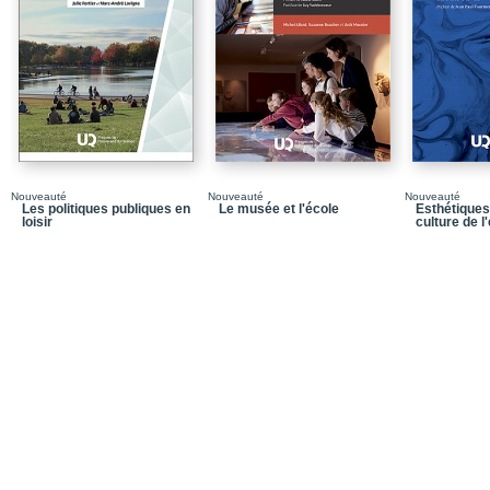
Chapitre 4 / Les tempor
les enfants et les jeune
Conclusion : les mystè
Bibliographie
Chapitre 5 / La transmis
l’adolescence
Conclusion
Nouveauté
Nouveauté
Nouveauté
Les politiques publiques en
Le musée et l'école
Esthétiques
Bibliographie
loisir
culture de l
Chapitre 6 / La percept
générationnelle ?
Conclusion
Bibliographie
Chapitre 7 / Les natifs
Conclusion : les digital
Bibliographie
Conclusion: Mieux com
champ culturel