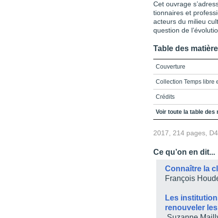
Cet ouvrage s’adress
tionnaires et profess
acteurs du milieu cul
question de l’évoluti
Table des matièr
Couverture
Collection Temps libre e
Crédits
Préface
Voir toute la table des
Liste des figures
2017, 214 pages, D
Liste des tableaux
Ce qu’on en dit...
Liste des sigles
Connaître la cl
Introduction
François Houd
Chapitre 1 / Les généra
Les institutio
3. / Les parents : entr
renouveler les
Suzanne Maill
Conclusion