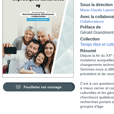
Sous la direction
Marie-Claude Lapoin
Avec la collabora
Collaborateurs
Préface de
Gérald Grandmont
Collection
Temps libre et cult
Résumé
e
Depuis la fin du XX
s
mutations auxquelles
change­ments technolo
Sommes-nous si différ
précèdent et de ceux 
C’est à ces questions
Feuilleter cet ouvrage
à mieux cerner et com
culturelles et les gén
chercheurs québécois 
recherches portant su
groupes d’âge.