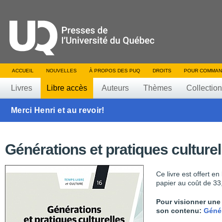
ACCUEIL
NOUVELLES
À PROPOS DES PUQ
DROITS
POUR COMMAN
Livres
Libre accès
Auteurs
Thèmes
Collectio
Merci Henri et au revoir!
Générations et pratiques culturel
Ce livre est offert e
papier au coût de 33
Pour visionner une 
son contenu:
Génér