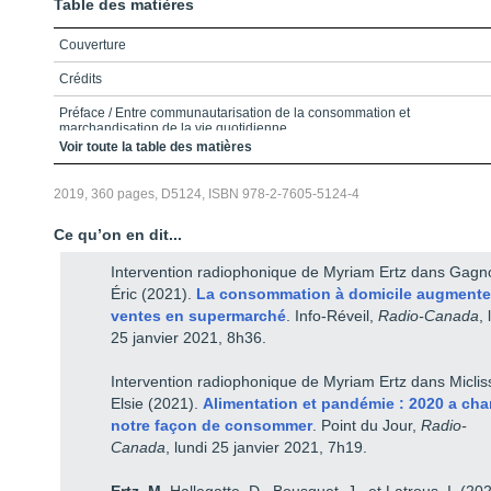
Table des matières
Couverture
Crédits
Préface / Entre communautarisation de la consommation et
marchandisation de la vie quotidienne
Voir toute la table des matières
Communautarisation de la consommation
2019, 360 pages, D5124, ISBN 978-2-7605-5124-4
Marchandisation de la vie quotidienne
Références
Ce qu’on en dit...
Table des matières
Intervention radiophonique de Myriam Ertz dans Gagn
Éric (2021).
La consommation à domicile augmente
Liste des encadrés
ventes en supermarché
. Info-Réveil,
Radio-Canada
,
Liste des figures
25 janvier 2021, 8h36.
Liste des tableaux
Intervention radiophonique de Myriam Ertz dans Miclis
Liste des sigles
Elsie (2021).
Alimentation et pandémie : 2020 a ch
notre façon de consommer
. Point du Jour,
Radio-
INTRODUCTION / Introduction aux reconfigurations de l’échange
Canada
, lundi 25 janvier 2021, 7h19.
marchand : tour d’horizon, enjeux et perspectives
Les fondements conceptuels et perspectives classiques de l’échange