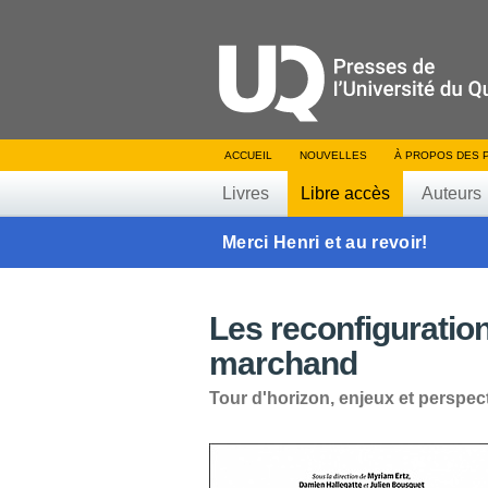
ACCUEIL
NOUVELLES
À PROPOS DES 
Livres
Libre accès
Auteurs
Merci Henri et au revoir!
Les reconfiguratio
marchand
Tour d'horizon, enjeux et perspec