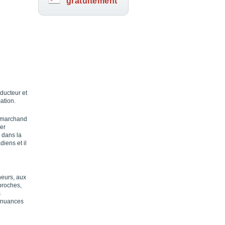
gratuitement
oducteur et
ation.
e marchand
er
 dans la
diens et il
heurs, aux
proches,
s
s nuances