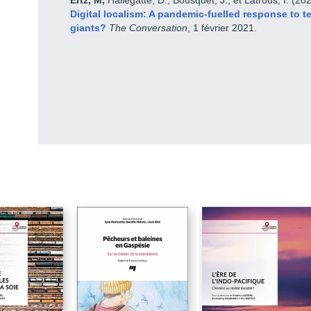
Ertz, M,
Hallegatte, D., Bousquet, J., et Latrous, I. (20
marchand
Digital localism: A pandemic-fuelled response to t
Les devises d’échange alternatives
giants?
The Conversation
, 1 février 2021.
Le produit au coeur d’échanges reconfigurés
La quête de sens dans la consommation : les communautés de sens
Références
Partie 1 / LES FONDEMENTS CONCEPTUELS ET PERSPECTIVES
CLASSIQUES DE L’ÉCHANGE MARCHAND
Chapitre 1 / Les valeurs générées par l’échange marchand : implications
dans les orientations des politiques marketing
Chapitre 2 / Quelles leçons les grands auteurs en sciences humaines et
sociales nous donnent-ils sur l'échange marchand contemporain ?
Réflexions autour de Durkheim, Mauss et Bourdieu
Partie 2 / LES DEVISES D’ÉCHANGE ALTERNATIVES
Chapitre 3 / Les monnaies alternatives locales comme outils
d’orientation des échanges au service d’objectifs sociétaux
Chapitre 4 / La technologie de la chaîne de blocs : fondements et
applications
Chapitre 5 / Le troc authentique et ses reconfigurations face à leurs
effets juridiques