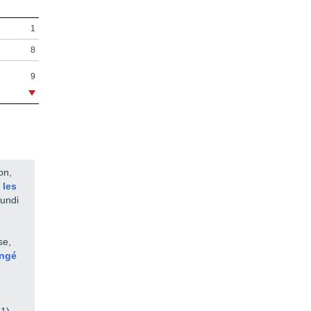
1
8
9
10
14
18
19
on,
 les
27
 lundi
29
31
se,
33
angé
35