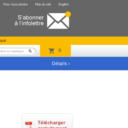
Pour nous joindre
Plan du site
English
IQUE
0
Détails ›
Télécharger