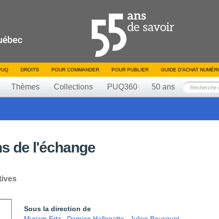
PUQ
DROITS
POUR COMMANDER
POUR PUBLIER
GUIDE D’ACHAT NUMÉR
Thèmes
Collections
PUQ360
50 ans
ns de l'échange
tives
Sous la direction de
Myriam Ertz
,
Damien Hallegatte
,
Julien Bousquet