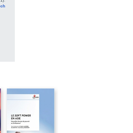
21).
38
ech
40
42
44
46
49
51
85
105
107
147
167