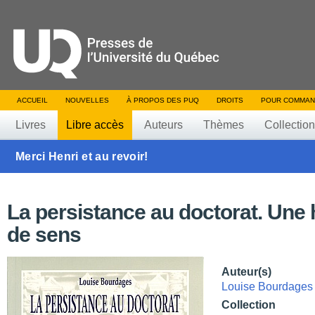
ACCUEIL
NOUVELLES
À PROPOS DES PUQ
DROITS
POUR COMMAN
Livres
Libre accès
Auteurs
Thèmes
Collectio
Merci Henri et au revoir!
La persistance au doctorat. Une 
de sens
Auteur(s)
Louise Bourdages
Collection