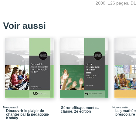
2000, 126 pages, D
Introduction_Pour guide
Chapitre 1_Métacogniti
Voir aussi
Chapitre 2_Formation e
Chapitre 3_Accompagne
enseignantes
Chapitre 4_Mises à l'es
Chapitre 5_Accompagnem
pédagogiques
Chapitre 6_Réflexion i
Chapitre 7_Perspective
Conclusion
Bibliographie
Nouveauté
Gérer efficacement sa
Nouveauté
Découvrir le plaisir de
Les mathém
classe, 2e édition
chanter par la pédagogie
préscolaire 
Kodály