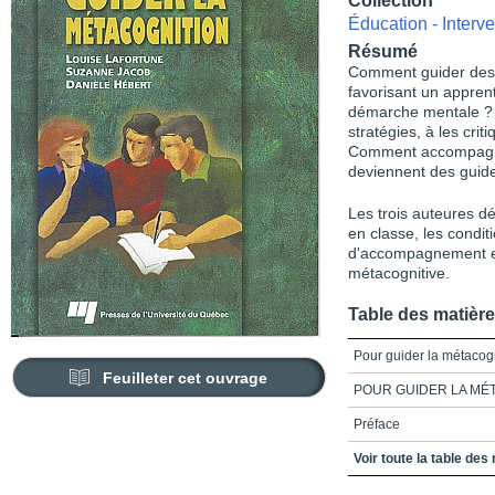
Collection
Éducation - Interve
Résumé
Comment guider des 
favorisant un appren
démarche mentale ? 
stratégies, à les crit
Comment accompagner 
deviennent des guid
Les trois auteures dé
en classe, les condi
d'accompagnement et
métacognitive.
Table des matièr
Pour guider la métacog
Feuilleter cet ouvrage
POUR GUIDER LA MÉ
Préface
Table des matières
Voir toute la table des
Remerciements