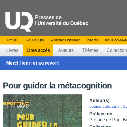
ACCUEIL
NOUVELLES
À PROPOS DES PUQ
DROITS
POUR COMMAN
Livres
Libre accès
Auteurs
Thèmes
Collectio
Merci Henri et au revoir!
Pour guider la métacognition
Auteur(s)
Louise Lafortune
,
S
Préface de
Préface de Paul B