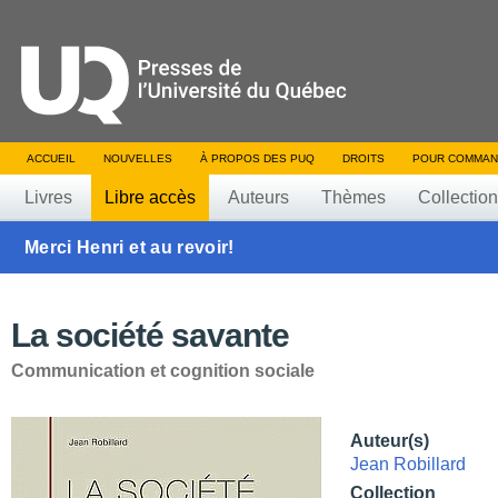
ACCUEIL
NOUVELLES
À PROPOS DES PUQ
DROITS
POUR COMMAN
Livres
Libre accès
Auteurs
Thèmes
Collectio
Merci Henri et au revoir!
La société savante
Communication et cognition sociale
Auteur(s)
Jean Robillard
Collection