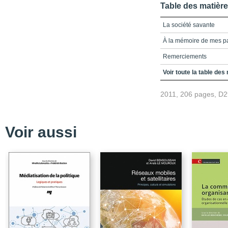
Table des matièr
La société savante
À la mémoire de mes pa
Remerciements
Chapitre 1 / La cognitio
Voir toute la table des
Chapitre 2 / Sciences 
2011, 206 pages, D
Chapitre 3 / Des souris
Chapitre 4 / Computati
Voir aussi
Chapitre 5 / Une enquêt
Chapitre 6 / Communicat
Chapitre 7 / « À quoi ça 
Annexe A / Modèle forme
Annexe B / Théorie \nde
Bibliographie