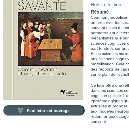
Hors collection
Résumé
Comment modéliser l
en préserver les car
souvent mises à cont
permettraient d’inte
mécanismes que sur ce
sciences cognitives o
part fondées sur un 
Et les sciences soci
aux sciences cogniti
modélisation. Cela c
des rapports de caus
sur le plan de l’éche
Ce livre offre une ré
dans les sciences soc
cognition sociale. L’
épistémologiques que
actuelles et propose
Feuilleter cet ouvrage
aux modèles neuropsy
redonner aux catégor
convient.