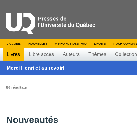
ACCUEIL
NOUVELLES
À PROPOS DES PUQ
DROITS
POUR COMMAN
Livres
Libre accès
Auteurs
Thèmes
Collectio
Merci Henri et au revoir!
86 résultats
Nouveautés