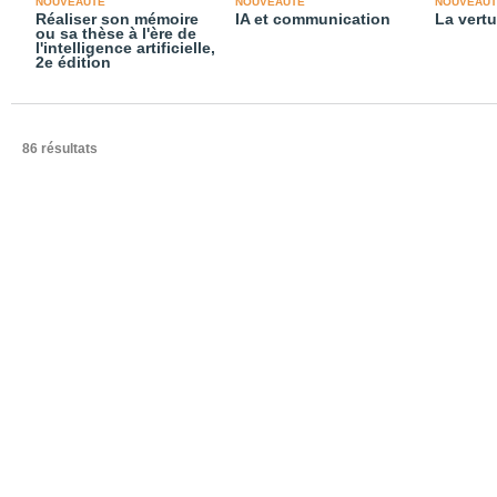
NOUVEAUTÉ
NOUVEAUTÉ
NOUVEAUT
Réaliser son mémoire
IA et communication
La vertu
ou sa thèse à l'ère de
l'intelligence artificielle,
2e édition
86 résultats