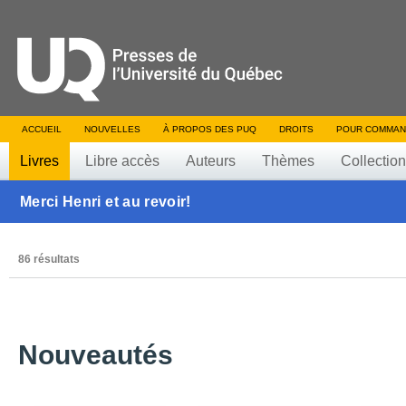
ACCUEIL
NOUVELLES
À PROPOS DES PUQ
DROITS
POUR COMMAN
Livres
Libre accès
Auteurs
Thèmes
Collectio
Merci Henri et au revoir!
86 résultats
Nouveautés