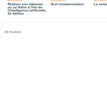
NOUVEAUTÉ
NOUVEAUTÉ
NOUVEAUT
Réaliser son mémoire
IA et communication
La vertu
ou sa thèse à l'ère de
l'intelligence artificielle,
2e édition
86 résultats