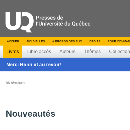
ACCUEIL
NOUVELLES
À PROPOS DES PUQ
DROITS
POUR COMMAN
Livres
Libre accès
Auteurs
Thèmes
Collectio
Merci Henri et au revoir!
86 résultats
Nouveautés