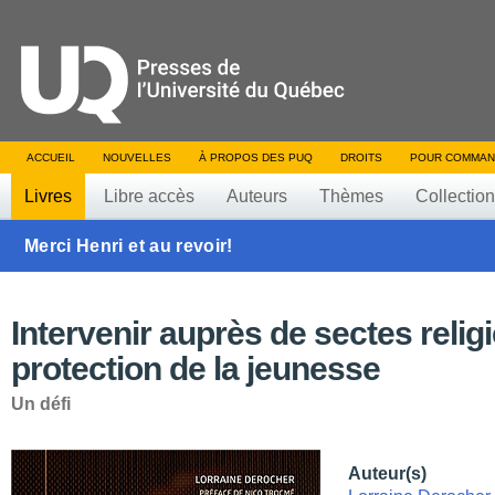
ACCUEIL
NOUVELLES
À PROPOS DES PUQ
DROITS
POUR COMMAN
Livres
Libre accès
Auteurs
Thèmes
Collectio
Merci Henri et au revoir!
Intervenir auprès de sectes relig
protection de la jeunesse
Un défi
Auteur(s)