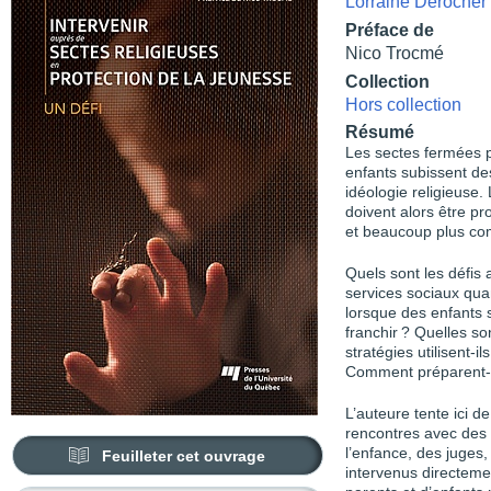
Lorraine Derocher
Préface de
Nico Trocmé
Collection
Hors collection
Résumé
Les sectes fermées 
enfants subissent des
idéologie religieuse
doivent alors être pr
et beaucoup plus com
Quels sont les défis
services sociaux quan
lorsque des enfants 
franchir ? Quelles so
stratégies utilisent-i
Comment préparent-il
L’auteure tente ici d
rencontres avec des 
l’enfance, des juges
Feuilleter cet ouvrage
intervenus directeme