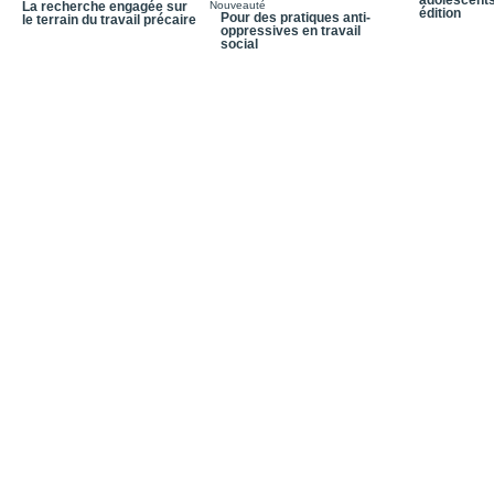
adolescents
La recherche engagée sur
Nouveauté
édition
Pour des pratiques anti-
le terrain du travail précaire
oppressives en travail
social