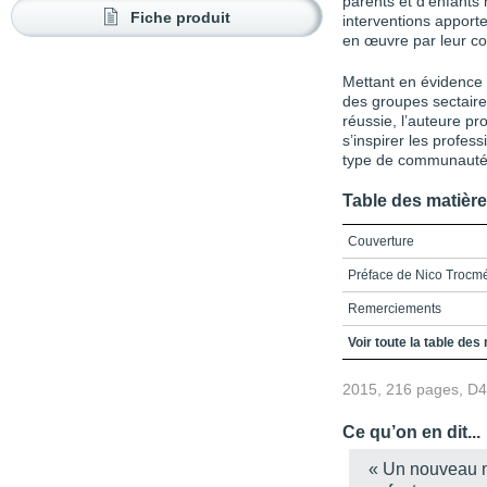
parents et d’enfants 
Fiche produit
interventions apporte
en œuvre par leur c
Mettant en évidence l
des groupes sectaires
réussie, l’auteure p
s’inspirer les profess
type de communauté
Table des matièr
Couverture
Préface de Nico Trocmé
Remerciements
Table des matières
Voir toute la table des
Liste des abréviations
2015, 216 pages, D
Introduction
Ce qu’on en dit...
Chapitre 1 - Une enquêt
« Un nouveau mo
Chapitre 2 - Des enfant