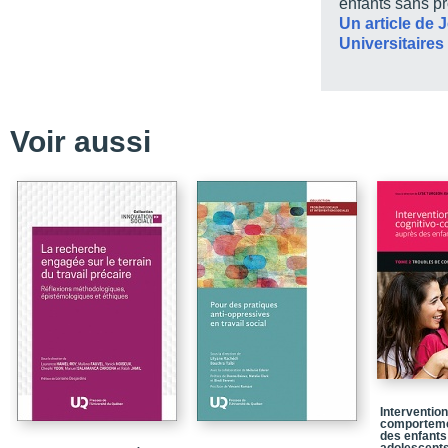
enfants sans p
Un article de 
Chapitre 3 - Les défis pa
Universitaires 
Chapitre 4 - Un enfant i
Chapitre 5 - Le positio
Chapitre 6 - L’approch
Voir aussi
Conclusion
L’Atteinte des objectifs
La Validation de l’hyp
La secte totalitaire
Les conséquences de l’
interventions
Bibliographie
Quatrième de couvertu
Intervention
comporteme
des enfants