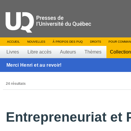
ACCUEIL
NOUVELLES
À PROPOS DES PUQ
DROITS
POUR COMMAN
Livres
Libre accès
Auteurs
Thèmes
Collectio
Merci Henri et au revoir!
24 résultats
Entrepreneuriat et