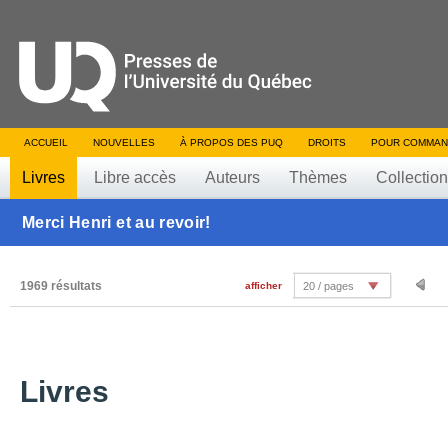
ACCUEIL
NOUVELLES
À PROPOS DES PUQ
DROITS
POUR COMMAN
Livres
Libre accès
Auteurs
Thèmes
Collectio
Merci Henri et au revoir!
1969 résultats
afficher
20 / pages
Livres