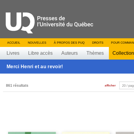
ACCUEIL
NOUVELLES
À PROPOS DES PUQ
DROITS
POUR COMMAN
Livres
Libre accès
Auteurs
Thèmes
Collectio
Merci Henri et au revoir!
861 résultats
afficher
20 / pa