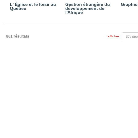
L' Église et le loisir au
Gestion étrangère du
Graphis
Québec
développement de
l'Afrique
861 résultats
afficher
20 / pa