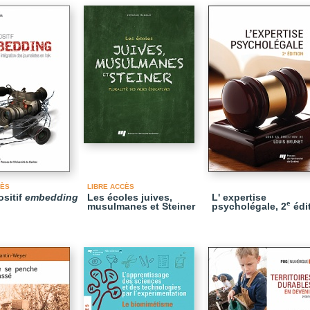
CÈS
LIBRE ACCÈS
ositif
embedding
Les écoles juives,
L' expertise
e
musulmanes et Steiner
psycholégale, 2
édi