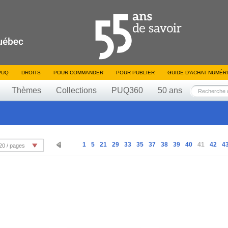
PUQ
DROITS
POUR COMMANDER
POUR PUBLIER
GUIDE D’ACHAT NUMÉR
Thèmes
Collections
PUQ360
50 ans
1
5
21
29
33
35
37
38
39
40
41
42
4
20 / pages