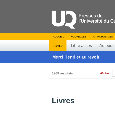
ACCUEIL
NOUVELLES
À PROPOS DES 
Livres
Libre accès
Auteurs
Merci Henri et au revoir!
1969 résultats
afficher
Livres