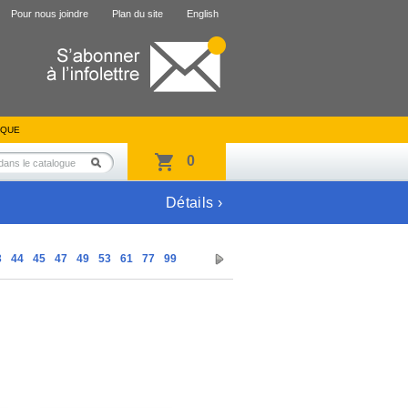
Pour nous joindre
Plan du site
English
IQUE
0
Détails ›
3
44
45
47
49
53
61
77
99