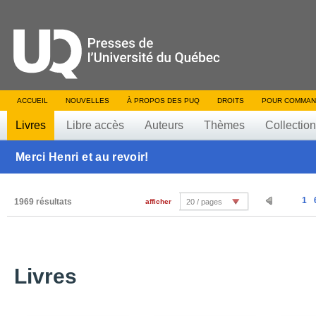
ACCUEIL
NOUVELLES
À PROPOS DES PUQ
DROITS
POUR COMMAN
Livres
Libre accès
Auteurs
Thèmes
Collectio
Merci Henri et au revoir!
1
1969 résultats
afficher
20 / pages
Livres