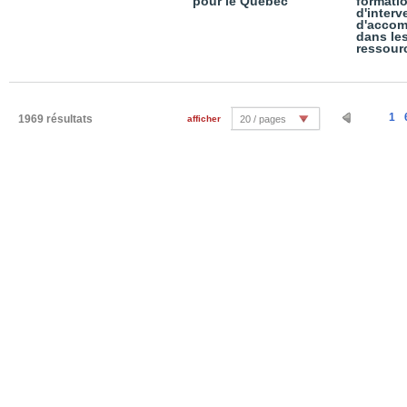
pour le Québec
formatio
d'interv
d'acco
dans le
ressour
1
1969 résultats
afficher
20 / pages