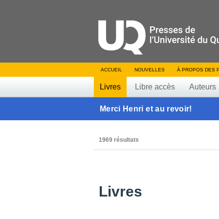
ACCUEIL
NOUVELLES
À PROPOS DES 
Livres
Libre accès
Auteurs
Merci Henri et au revoir!
1969 résultats
Livres