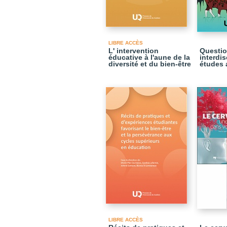
LIBRE ACCÈS
L' intervention
Questi
éducative à l'aune de la
interdis
diversité et du bien-être
études 
LIBRE ACCÈS