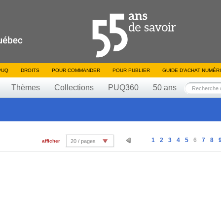
PUQ
DROITS
POUR COMMANDER
POUR PUBLIER
GUIDE D’ACHAT NUMÉR
Thèmes
Collections
PUQ360
50 ans
1
2
3
4
5
6
7
8
afficher
20 / pages