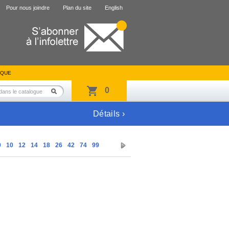
Pour nous joindre
Plan du site
English
IQUE
0
Détails ›
9
10
12
14
18
26
42
74
99